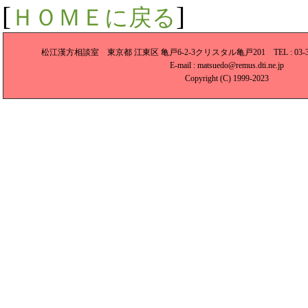
[
]
ＨＯＭＥに戻る
松江漢方相談室 東京都 江東区 亀戸6-2-3クリスタル亀戸201 TEL : 03-3681-036
E-mail : matsuedo@remus.dti.ne.jp
Copyright (C) 1999-2023