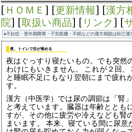
[
] [
] [
ＨＯＭＥ
更新情報
漢方
] [
] [
] [
院
取扱い商品
リンク
■不妊症・更年期障害・子宮筋腫・不眠などの漢方相談は松江漢
夜、トイレで目が覚める
夜はぐっすり寝たいもの。でも突然
わけにもいきません。 これが２回、
と睡眠不足にもなり翌朝にまで疲れ
す。
漢方（中医学）では尿の調節は「腎
と考えています。臓器は年齢とともに
すが、その他に疲労や冷えなども腎
まいます。 本来、寝ている間に尿意
は腎の尿を貯めておく力が弱くなっ